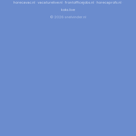
horecavac.nl
·
vacaturelive.nl
·
frontofficejobs.nl
·
horecaprofs.nl
·
koks.live
© 2026 snelvinder.nl