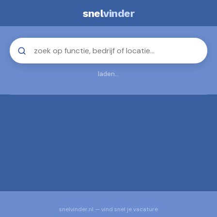
snel
vinder
laden...
snelvinder.nl — vind snel je vacature